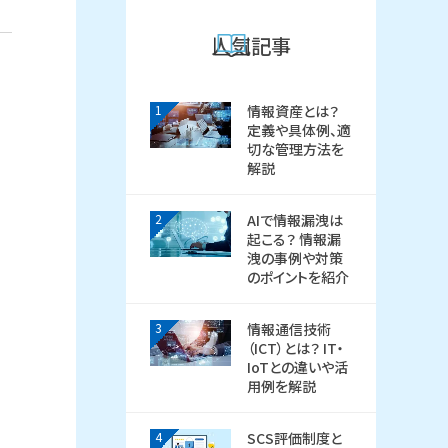
人気記事
1
情報資産とは？
定義や具体例、適
切な管理方法を
解説
2
AIで情報漏洩は
起こる？ 情報漏
洩の事例や対策
のポイントを紹介
3
情報通信技術
（ICT）とは？ IT・
IoTとの違いや活
用例を解説
4
SCS評価制度と