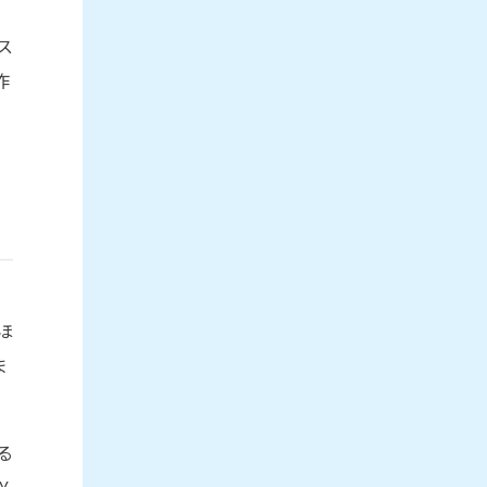
ス
作
ほ
ま
る