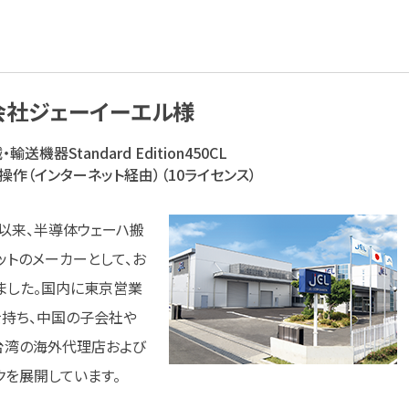
会社ジェーイーエル様
械・輸送機器
Standard Edition
450CL
操作（インターネット経由）（10ライセンス）
立以来、半導体ウェーハ搬
ットのメーカーとして、お
ました。国内に東京営業
を持ち、中国の子会社や
、台湾の海外代理店および
クを展開しています。