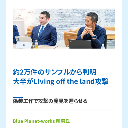
約2万件の
サンプルから
判明
大半が
Living off the land攻撃
偽装工作で
攻撃の
発見を
遅らせる
Blue Planet-works 鴫原氏