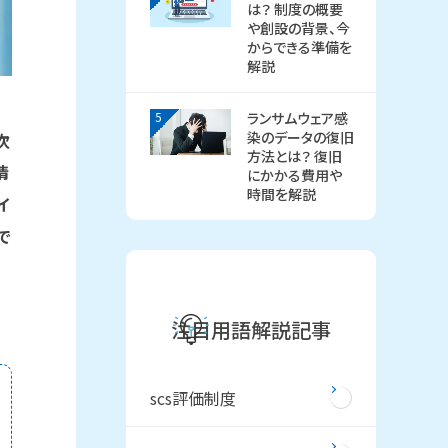
は？ 制度の概要
や創設の背景、今
からできる準備を
解説
5
ランサムウェア感
染のデータの復旧
次
方法とは？ 復旧
情
にかかる費用や
時間を解説
イ
で
注目用語解説記事
scs評価制度