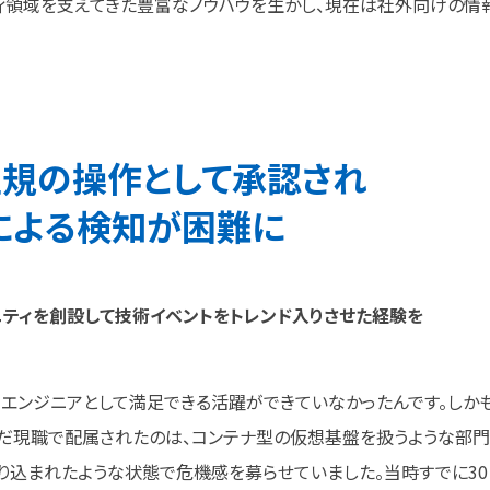
ィ領域を支えてきた豊富なノウハウを生かし、現在は社外向けの情
正規の
操作と
して
承認され
に
よる
検知が
困難に
ニティを
創設して
技術イベントを
トレンド入りさせた
経験を
、エンジニアとして満足できる活躍ができていなかったんです。しか
だ現職で配属されたのは、コンテナ型の仮想基盤を扱うような部門
り込まれたような状態で危機感を募らせていました。当時すでに30