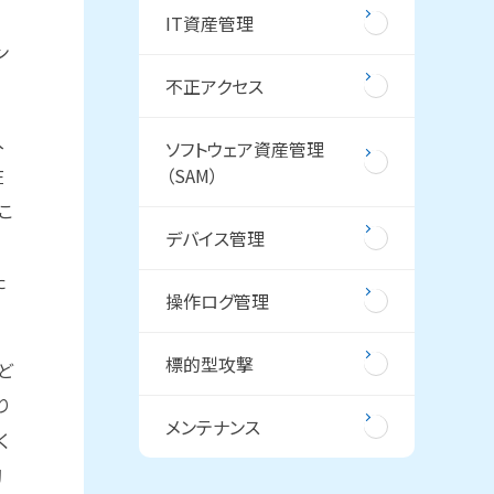
IT資産管理
ン
不正アクセス
入
ソフトウェア資産管理
在
（SAM）
こ
デバイス管理
た
操作ログ管理
標的型攻撃
ど
り
メンテナンス
く
初