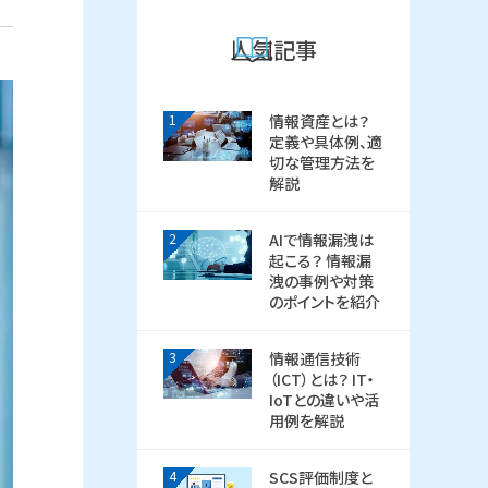
人気記事
1
情報資産とは？
定義や具体例、適
切な管理方法を
解説
2
AIで情報漏洩は
起こる？ 情報漏
洩の事例や対策
のポイントを紹介
3
情報通信技術
（ICT）とは？ IT・
IoTとの違いや活
用例を解説
4
SCS評価制度と