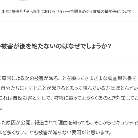
出典：警察庁「令和5年におけるサイバー空間をめぐる脅威の情勢等について」
の
被害が
後を
絶たないのは
なぜでしょうか？
じ原因による次の被害が減ることを願ってさまざまな調査報告書を
が自分たちにも同じことが起きると思って読んでいる方はほとんどい
これは自然災害と同じで、 被害に遭ってようやくあのとき対策して
。
た原因が公開、 報道されて理由を知っても、 そこからセキュリティ
ほど多くないことも被害が減らない要因だと思います。