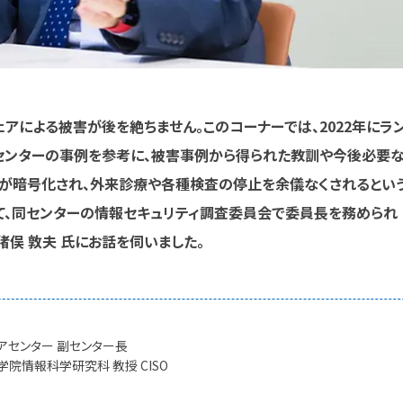
ェアによる被害が後を絶ちません。このコーナーでは、2022年にラ
センターの事例を参考に、被害事例から得られた教訓や今後必要
どが暗号化され、外来診療や各種検査の停止を余儀なくされるとい
て、同センターの情報セキュリティ調査委員会で委員長を務められ
猪俣 敦夫 氏にお話を伺いました。
アセンター 副センター長
学院情報科学研究科 教授 CISO