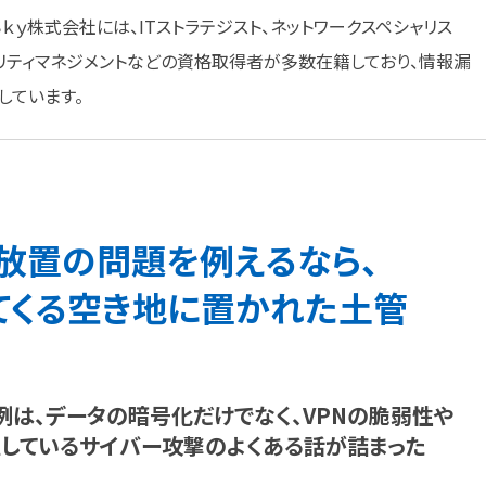
販売するＳｋｙ株式会社には、ITストラテジスト、ネットワークスペシャリス
リティマネジメントなどの資格取得者が多数在籍しており、情報漏
しています。
放置の
問題を
例えるなら、
てくる
空き地に
置かれた
土管
例は、
データの
暗号化だけでなく、
VPNの
脆弱性や
している
サイバー攻撃の
よく
ある
話が
詰まった