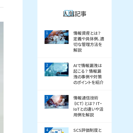
人気記事
1
情報資産とは？
定義や具体例、適
切な管理方法を
解説
2
AIで情報漏洩は
起こる？ 情報漏
洩の事例や対策
のポイントを紹介
3
情報通信技術
（ICT）とは？ IT・
IoTとの違いや活
用例を解説
4
SCS評価制度と