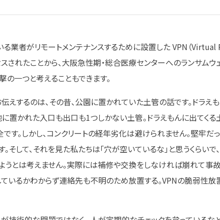
者がリモートメンテナンスするために設置した VPN（Virtual P
正アクセスされたことから、大阪急性期・総合医療センターへのランサムウ
撃の一つと考えることもできます。
お伝えするのは、その昔、公園に置かれていた土管の話です。ドラえも
地に置かれた入口も出口も1つしかない土管。ドラえもんに出てくる
です。しかし、コンクリートの経年劣化は避けられません。堅牢だ
。そして、それを見た私たちは「穴が空いているな」と思うくらいで、
しようとは考えません。実際には補修や交換をしなければ崩れて事
ているかわからず連絡先も不明のため放置する。VPNの脆弱性放
が技術的な問題ではなく、 人が定期的なチェックを怠っているなど