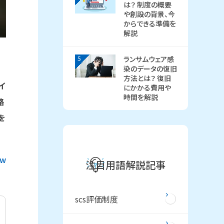
は？ 制度の概要
や創設の背景、今
からできる準備を
解説
5
ランサムウェア感
染のデータの復旧
る
方法とは？ 復旧
イ
にかかる費用や
時間を解説
路
を
ew
注目用語解説記事
scs評価制度