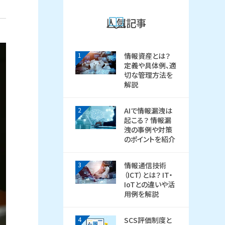
人気記事
1
情報資産とは？
定義や具体例、適
切な管理方法を
解説
2
AIで情報漏洩は
起こる？ 情報漏
洩の事例や対策
のポイントを紹介
3
情報通信技術
（ICT）とは？ IT・
IoTとの違いや活
用例を解説
4
SCS評価制度と