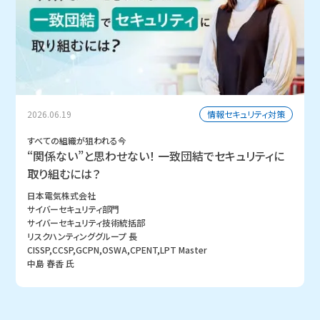
情報セキュリティ対策
2026.06.19
すべての組織が狙われる今
“関係ない”と思わせない！ 一致団結でセキュリティに
取り組むには？
日本電気株式会社
サイバーセキュリティ部門
サイバーセキュリティ技術統括部
リスクハンティンググループ 長
CISSP,CCSP,GCPN,OSWA,CPENT,LPT Master
中島 春香 氏