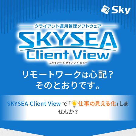
リモートワーク
心配？
は
そのとおりです。
SKYSEA Client View
で
「
仕事の見える化
」
しま
せんか？