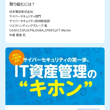
取り組むには？
日本電気株式会社
サイバーセキュリティ部門
サイバーセキュリティ技術統括部
リスクハンティンググループ 長
CISSP,CCSP,GCPN,OSWA,CPENT,LPT Master
中島 春香 氏