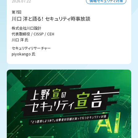
情報セキュリティ対策
2026.07.22
第7回
川口 洋と語る！ セキュリティ時事放談
株式会社川口設計
代表取締役 / CISSP / CEH
川口 洋 氏
セキュリティリサーチャー
piyokango 氏