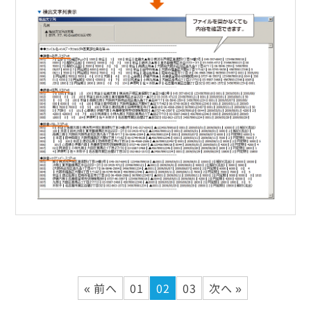
« 前へ
01
02
03
次へ »