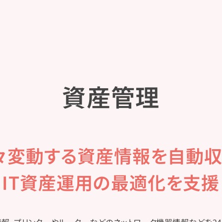
資産管理
々変動する​資産情報を​自動収
IT資産運用の​最適化を​支援