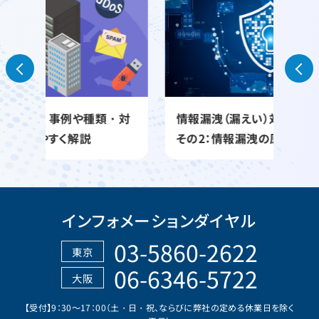
類・対
情報漏洩（漏えい）対策への足がかり
情
その2：情報漏洩の原因を知る
報
インフォメーションダイヤル
03-5860-2622
東京
06-6346-5722
大阪
【受付】9：30～17：00（土・日・祝、ならびに弊社の定める休業日を除く