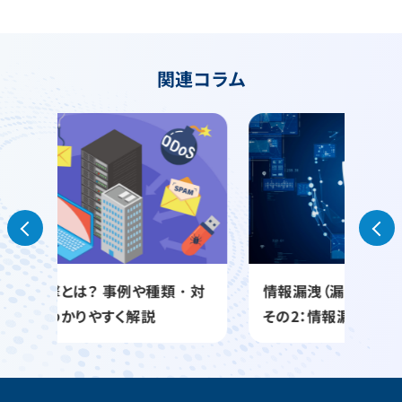
関連コラム
や種類・対
情報漏洩（漏えい）対策への足がかり
説
その2：情報漏洩の原因を知る