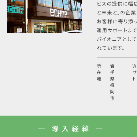
ビスの提供に幅広
と未来と」の企業
お客様に寄り添っ
運用サポートまで
パイオニアとし
れています。
所
岩
W
在
手
サ
地
県
ト
盛
岡
市
導入経緯