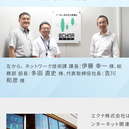
伊藤 幸一
左から、 ネットワーク技術課 課長：
様、総
多田 直史
吉川
務部 部長：
様、代表取締役社長：
和彦
様
エクナ株式会社は
ンターネット関連