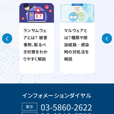
の対
ランサムウェ
マルウェアと
サイ
きこ
アとは？ 被害
は？種類や感
とは
情報漏
事例、取るべ
染経路・感染
種類
や防
き対策をわか
時の対処法を
つい
しく
りやすく解説
解説
やす
インフォメーションダイヤル
03-5860-2622
東京