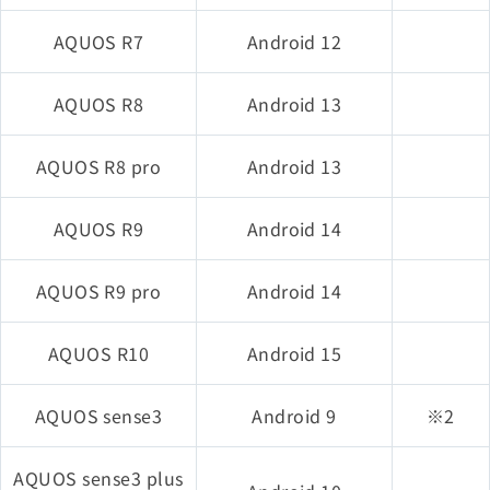
iPad（第8世代）
AQUOS R7
Android 12
iPad Air（第4世代）
AQUOS R8
Android 13
iPad Pro 12.9インチ（第5世
代）
AQUOS R8 pro
Android 13
iPad Pro 11インチ（第3世
AQUOS R9
Android 14
代）
AQUOS R9 pro
Android 14
iPhone 11
AQUOS R10
Android 15
iPhone 11 Pro
AQUOS sense3
Android 9
※2
iPhone 11 Pro Max
AQUOS sense3 plus