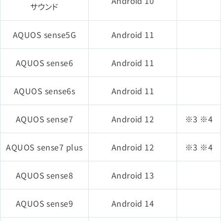
Android 10
iPhone SE（第2世代）
サウンド
iPad（第7世代）
AQUOS sense5G
Android 11
iPad Pro 12.9インチ（第4世
AQUOS sense6
Android 11
代）
AQUOS sense6s
Android 11
iPad Pro 11インチ（第2世
代）
AQUOS sense7
Android 12
※3 ※4
iPad Pro 11インチ（第1世
AQUOS sense7 plus
Android 12
※3 ※4
代）
AQUOS sense8
Android 13
iPad Pro 12.9インチ（第3世
代）
AQUOS sense9
Android 14
iPad mini（第5世代）