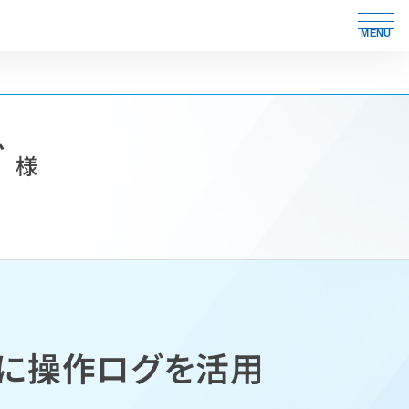
MENU
ガ
様
スに操作ログを活用