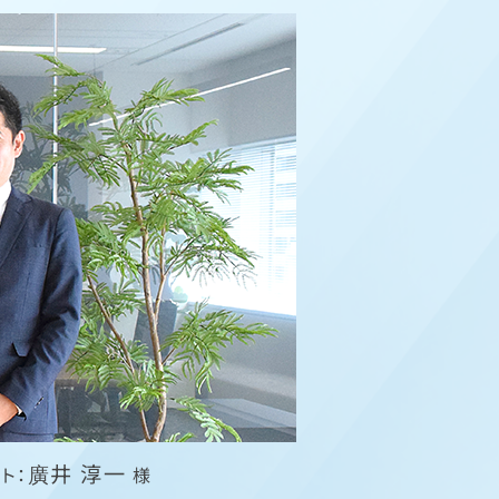
廣井 淳一
ト：
様