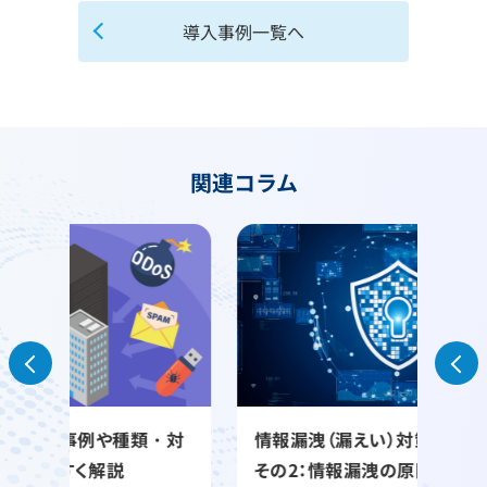
導入事例一覧へ
関連コラム
・対
情報漏洩（漏えい）対策への足がかり
情報
その2：情報漏洩の原因を知る
報漏