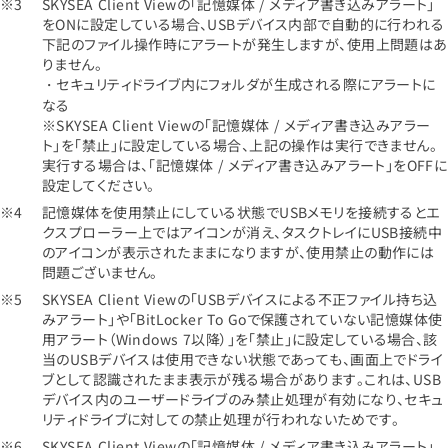
SKYSEA Client Viewの「記憶媒体 / メディア書き込みアラート」
をONに設定している場合、USBデバイス内部で自動的に行われる
下記のファイル操作時にアラートが発生しますが、使用上問題はあ
りません。
・セキュリティドライブ内にフォルダが生成される際にアラートに
なる
※SKYSEA Client Viewの「記憶媒体 / メディア書き込みアラー
ト」を「禁止」に設定している場合、上記の操作は実行できません。
実行する場合は、「記憶媒体 / メディア書き込みアラート」をOFFに
設定してください。
記憶媒体を使用禁止にしている状態でUSBメモリを接続するとエ
クスプローラー上ではアイコンが消え、タスクトレイにUSB接続中
のアイコンが表示されたままになりますが、使用禁止の動作には
問題ございません。
SKYSEA Client Viewの「USBデバイスによる不正ファイル持ち込
みアラート」や「BitLocker To Goで保護されていない記憶媒体使
用アラート（Windows 7以降）」を「禁止」に設定している場合、該
当のUSBデバイスは使用できない状態であっても、画面上でドライ
ブとして認識されたまま表示が残る場合があります。これは、USB
デバイス内のユーザードライブのみ禁止処理が有効になり、セキュ
リティドライブに対しての禁止処理が行われないためです。
SKYSEA Client Viewの「記憶媒体 / メディア書き込みアラート」