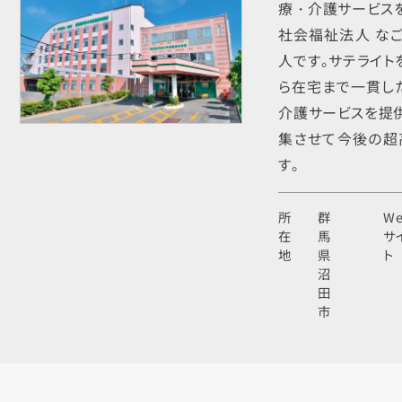
療・介護サービスを
社会福祉法人 な
人です。サテライト
ら在宅まで一貫し
介護サービスを提供
集させて今後の超
す。
所
群
W
在
馬
サ
地
県
ト
沼
田
市