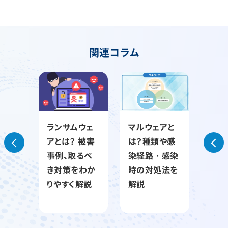
関連コラム
の対
ランサムウェ
マルウェアと
サイ
きこ
アとは？ 被害
は？種類や感
とは
情報漏
事例、取るべ
染経路・感染
種類
や防
き対策をわか
時の対処法を
つい
しく
りやすく解説
解説
やす