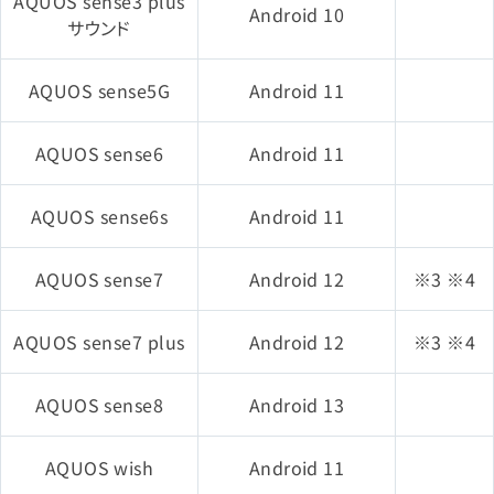
AQUOS sense3 plus
iPhone XR
Android 10
サウンド
iPhone 8
AQUOS sense5G
Android 11
iPhone 8 Plus
AQUOS sense6
Android 11
iOS 11
iPhone X
AQUOS sense6s
Android 11
iPad 9.7インチ（第6世
AQUOS sense7
Android 12
※3 ※4
代）
AQUOS sense7 plus
Android 12
※3 ※4
iPhone 7
AQUOS sense8
Android 13
iPhone 7 Plus
AQUOS wish
Android 11
iPad 9.7インチ
iOS 10