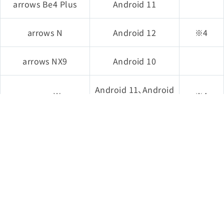
arrows Be4 Plus
Android 11
iPhone 6
arrows N
Android 12
※4
iPhone 6 Plus
arrows NX9
Android 10
iPad Air 2
iOS 8
Android 11、Android
arrows We
※4
13
iPad mini 3
DIGNO (R) Tab
Android 11
※4
iPod touch
DIGNO® BX2
Android 12
※3※4
iPhone 5s
DINGO (R) SX3
Android 13
iPhone 5c
iOS 7
dtab
Android 12
※3 ※4
iPad Air