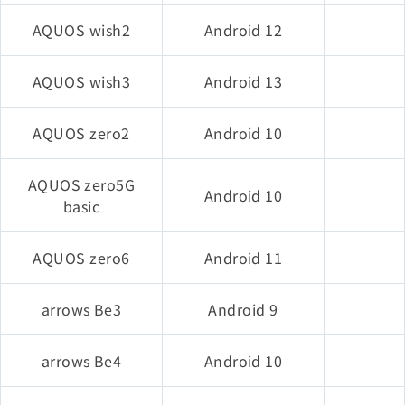
AQUOS wish2
Android 12
iPad Pro 10.5インチ
AQUOS wish3
Android 13
iPad Pro 12.9インチ
AQUOS zero2
Android 10
iPhone 6s
AQUOS zero5G
iPhone 6s Plus
Android 10
basic
iPhone SE（第1世代）
AQUOS zero6
Android 11
iOS 9
iPad mini 4
arrows Be3
Android 9
iPad Pro 12.9インチ
arrows Be4
Android 10
iPad Pro 9.7インチ