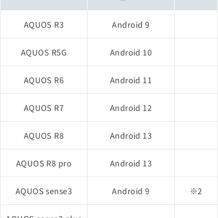
2世代）
AQUOS R3
Android 9
iPad Pro 11インチ（第
1世代）
AQUOS R5G
Android 10
iPad Pro 12.9インチ
AQUOS R6
Android 11
（第3世代）
AQUOS R7
Android 12
iPad mini（第5世代）
iOS 12
AQUOS R8
Android 13
iPad Air（第3世代）
AQUOS R8 pro
Android 13
iPhone XS
AQUOS sense3
Android 9
※2
iPhone XS Max