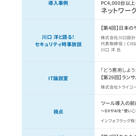
導入事例
PC4,000台
ネットワー
【第4回】日本
川口 洋と語る！
株式会社川口設計
セキュリティ時事放談
代表取締役 / CISSP
川口 洋 氏
「どう悪用しよ
【第29回】ラ
IT論説室
株式会社トライコー
ツール導入の前
視点
～DXやAIを“使
インフォフラッグ株