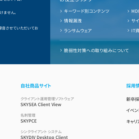
キーワード別コンテンツ
MD
けません。
情報漏洩
サ
録音させていただいてお
ランサムウェア
IT
脆弱性対策への取り組みについて
自社商品サイト
採用
クライアント運用管理ソフトウェア
新卒
SKYSEA Client View
イベン
名刺管理
SKYPCE
キャリ
シンクライアント システム
SKYDIV Desktop Client