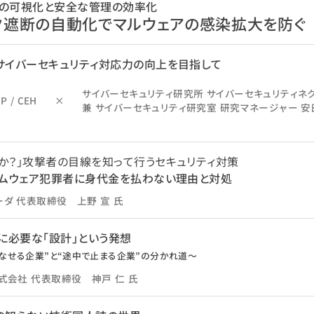
以上の可視化と安全な管理の効率化
ク遮断の自動化でマルウェアの感染拡大を防ぐ
のサイバーセキュリティ対応力の向上を目指して
サイバーセキュリティ研究所 サイバーセキュリティネク
 / CEH
×
兼 サイバーセキュリティ研究室 研究マネージャー 安
うか？」攻撃者の目線を知って行うセキュリティ対策
ンサムウェア犯罪者に身代金を払わない理由と対処
ダ 代表取締役 上野 宣 氏
に必要な「設計」という発想
いこなせる企業”と“途中で止まる企業”の分かれ道～
式会社 代表取締役 神戸 仁 氏