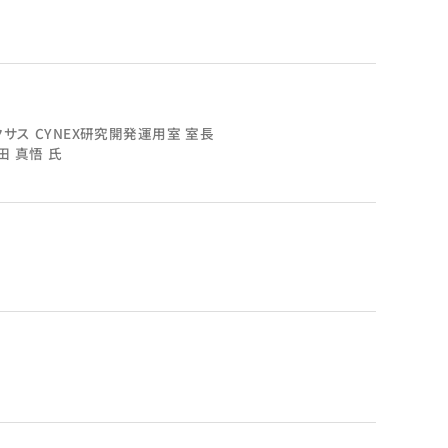
サス CYNEX研究開発運用室 室長
田 真悟 氏