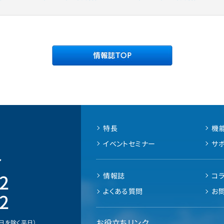
特長
機
イベントセミナー
サ
ル
2
情報誌
コ
よくある質問
お
2
お役立ちリンク
業日を除く平日）