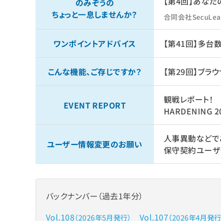
【第4回】あな
のみぞうの
ちょっと一息しませんか？
合同会社SecuLe
ワンポイントアドバイス
【第41回】多台
こんな機能、ご存じですか？
【第29回】ブラ
観戦レポート！
EVENT REPORT
HARDENING 202
人事異動などで
ユーザー情報変更のお願い
保守契約ユーザ
バックナンバー（過去1年分）
Vol.108
Vol.107
（2026年5月発行）
（2026年4月発行