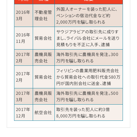
外国人オーナーを装った犯人に、
2016年
不動産管
ペンションの宿泊代金など約
3月
理会社
2,000万円を騙し取られる
サウジアラビアの取引先に成りす
2016年
貿易会社
まし、ライバル会社にメールを送り
11月
見積もりを不正に入手、逮捕
2017年
農機具販
海外取引先に農機具を発注。300
2月
売会社
万円を騙し取られる
フィリピンの農業用肥料販売会社
2017年
貿易会社
から貿易会社への取引代金580万
2月
円が国内別会社に送金、逮捕
2017年
農機具販
海外取引先に農機具を発注。500
3月
売会社
万円を騙し取られる
2017年
取引先を装った犯人に約3億
航空会社
12月
8,000万円を騙し取られる