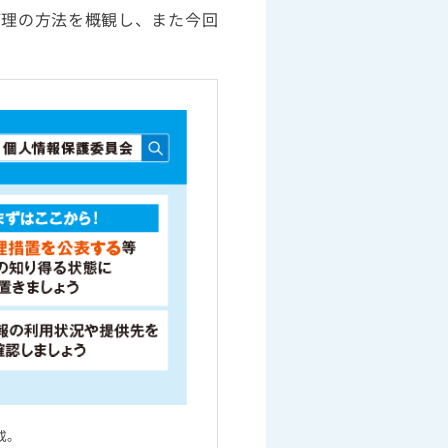
管理の方法を概観し、また今回
。
成。