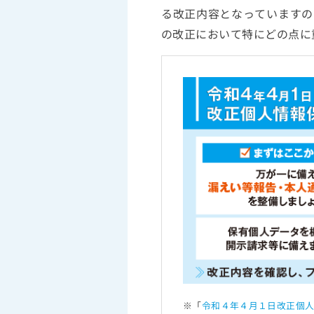
る改正内容となっていますの
の改正において特にどの点に
※「
令和４年４月１日改正個