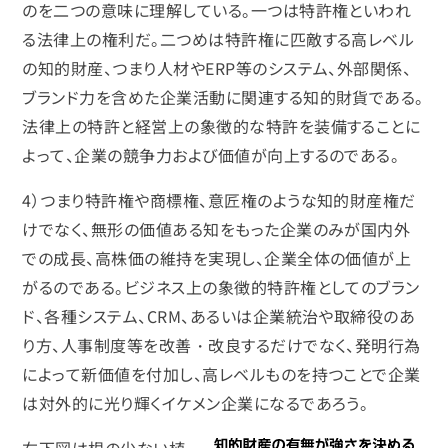
のを二つの意味に理解している。一つは特許権といわれ
る法律上の権利だ。二つめは特許権に匹敵する高レベル
の知的財産、つまり人材やERP等のシステム、外部関係、
ブランド力を含めた企業活動に関連する知的財貨である。
法律上の特許と経営上の象徴的な特許を装備することに
よって、企業の競争力および価値が向上するのである。
4）つまり特許権や商標権、意匠権のような知的財産権だ
けでなく、無形の価値ある知をもった企業のみが国内外
での成長、高株価の維持を実現し、企業全体の価値が上
がるのである。ビジネス上の象徴的特許権としてのブラン
ド、各種システム、CRM、あるいは企業統治や取締役のあ
り方、人事制度等を改善・改良するだけでなく、発明行為
によって新価値を付加し、高レベルものを持つことで企業
は対外的に光り輝くイケメン企業になるであろう。
右下図は根の少ない植