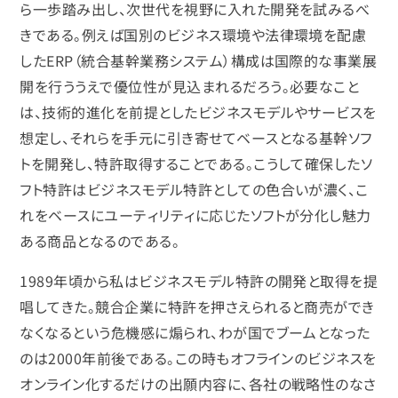
ら一歩踏み出し、次世代を視野に入れた開発を試みるべ
きである。例えば国別のビジネス環境や法律環境を配慮
したERP（統合基幹業務システム）構成は国際的な事業展
開を行ううえで優位性が見込まれるだろう。必要なこと
は、技術的進化を前提としたビジネスモデルやサービスを
想定し、それらを手元に引き寄せてベースとなる基幹ソフ
トを開発し、特許取得することである。こうして確保したソ
フト特許はビジネスモデル特許としての色合いが濃く、こ
れをベースにユーティリティに応じたソフトが分化し魅力
ある商品となるのである。
1989年頃から私はビジネスモデル特許の開発と取得を提
唱してきた。競合企業に特許を押さえられると商売ができ
なくなるという危機感に煽られ、わが国でブームとなった
のは2000年前後である。この時もオフラインのビジネスを
オンライン化するだけの出願内容に、各社の戦略性のなさ