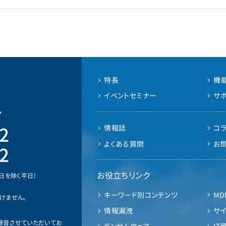
特長
機
イベントセミナー
サ
ル
2
情報誌
コ
よくある質問
お
2
お役立ちリンク
業日を除く平日）
キーワード別コンテンツ
MD
けません。
情報漏洩
サ
録音させていただいてお