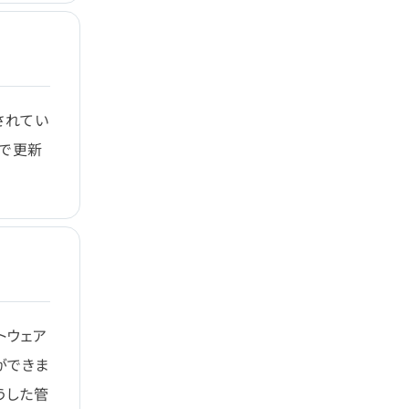
されてい
業で更新
トウェア
ができま
こうした管