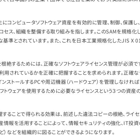
は、組織内の主にコンピュータソフトウェア資産を有効的に管理、制御、保護し
セス、組織を整備する取り組みを指します。このSAMを規格化した
的な基準とされています。また、これを日本工業規格化したJIS X 0164
を根絶するためには、正確なソフトウェアライセンス管理が必須で
、利用されているかを正確に把握することを求められます。正確な
インストールするPCや周辺機器（ハードウェア）を管理しなければ
③ソフトウェアを使用するために必要なライセンスという３つの資産
理することで得られる効果は、前述した違法コピーの根絶、ライ
産情報を活用することによって、情報セキュリティの強化、IT投資
ど）などを組織的に図ることができるようになります。