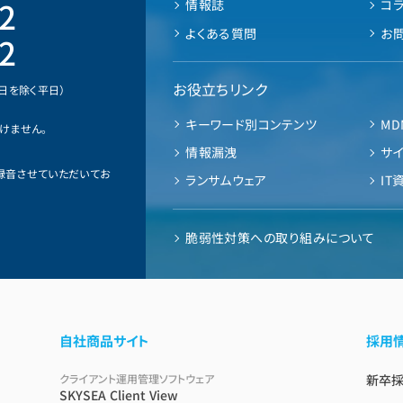
2
情報誌
コ
よくある質問
お
2
お役立ちリンク
業日を除く平日）
キーワード別コンテンツ
MD
けません。
情報漏洩
サ
録音させていただいてお
ランサムウェア
IT
脆弱性対策への取り組みについて
自社商品サイト
採用
クライアント運用管理ソフトウェア
新卒
SKYSEA Client View